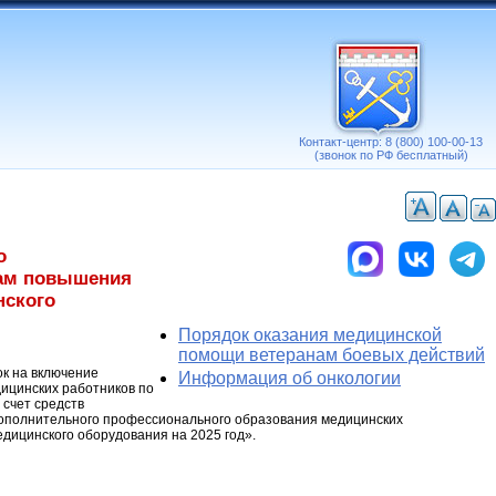
Контакт-центр: 8 (800) 100-00-13
(звонок по РФ бесплатный)
о
мам повышения
нского
Порядок оказания медицинской
помощи ветеранам боевых действий
к на включение
Информация об онкологии
ицинских работников по
счет средств
дополнительного профессионального образования медицинских
дицинского оборудования на 2025 год».