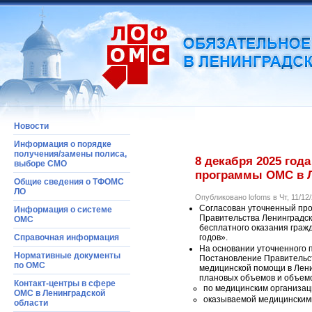
Новости
Информация о порядке
получения/замены полиса,
8 декабря 2025 год
выборе СМО
программы ОМС в Л
Общие сведения о ТФОМС
ЛО
Опубликовано lofoms в Чт, 11/12/
Согласован уточненный про
Информация o системе
Правительства Ленинградск
ОМС
бесплатного оказания граж
годов».
Справочная информация
На основании уточненного 
Нормативные документы
Постановление Правительст
по ОМС
медицинской помощи в Лени
плановых объемов и объемо
Контакт-центры в сфере
по медицинским организац
ОМС в Ленинградской
оказываемой медицинскими
области