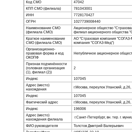
Код СМО
47042
КПП СМО (филиала)
781043001
ИНН
7728170427
ОГРН
1027739008440
Наименование СМО
Акционерное общество "Страхова
(филиала СМО)
филиал акционерного общества "
Краткое наименование
АО "Страховая компания "СОГАЗ-
СМО (филиала СМО)
компания "СОГАЗ-Мед")
Организационно-
правовая форма и код
Непубличное акционерное общест
ОКОПФ
Признак подчинённости
(головная организация
2
(1), филиал (2))
Индекс
107045
Адрес (место)
г.Москва, переулок Уланский, д.26,
нахождения
Индекс
107045
Фактический адрес
г.Москва, переулок Уланский, д.26,
Индекс
196006
Адрес (место)
г.Санкт-Петербург, вн. тер. г. муни
нахождения филиала
ФИО руководителя
Толстов Дмитрий Валерьевич