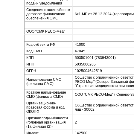
подачи уведомления
Сведения о заключённом
договоре финансового
№1-МР от 28.12.2024 (терпрограм
обеспечения ОМС
ООО "СМК РЕСО-Мед"
Код субъекта РФ
41000
Код СМО
47045
КПП
503501001 (783943001)
ИНН
5035000265
ОГРН
1025004642519
Общество с ограниченной ответс
Наименование СМО
РЕСО-Мед" (Северо-Западный фил
(филиала СМО)
"Страховая медицинская компани
Краткое наименование
ООО "СМК РЕСО-Мед" ( Северо-З
СМО (филиала СМО)
Организационно-
Общество с ограниченной ответс
правовая форма и код
лиц - 30002
ОКОПФ
Признак подчинённости
(головная организация
2
(1), филиал (2))
Индекс
142500