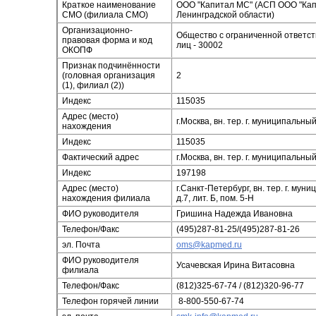
Краткое наименование
ООО "Капитал МС" (АСП ООО "Капи
СМО (филиала СМО)
Ленинградской области)
Организационно-
Общество с ограниченной ответс
правовая форма и код
лиц - 30002
ОКОПФ
Признак подчинённости
(головная организация
2
(1), филиал (2))
Индекс
115035
Адрес (место)
г.Москва, вн. тер. г. муниципальны
нахождения
Индекс
115035
Фактический адрес
г.Москва, вн. тер. г. муниципальны
Индекс
197198
Адрес (место)
г.Санкт-Петербург, вн. тер. г. му
нахождения филиала
д.7, лит. Б, пом. 5-Н
ФИО руководителя
Гришина Надежда Ивановна
Телефон/Факс
(495)287-81-25/(495)287-81-26
эл. Почта
oms@kapmed.ru
ФИО руководителя
Усачевская Ирина Витасовна
филиала
Телефон/Факс
(812)325-67-74 / (812)320-96-77
Телефон горячей линии
8-800-550-67-74