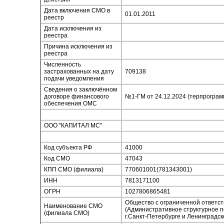
Дата включения СМО в
01.01.2011
реестр
Дата исключения из
реестра
Причина исключения из
реестра
Численность
застрахованных на дату
709138
подачи уведомления
Сведения о заключённом
договоре финансового
№1-ГМ от 24.12.2024 (терпрограм
обеспечения ОМС
ООО "КАПИТАЛ МС"
Код субъекта РФ
41000
Код СМО
47043
КПП СМО (филиала)
770601001(781343001)
ИНН
7813171100
ОГРН
1027806865481
Общество с ограниченной ответс
Наименование СМО
(Административное структурное 
(филиала СМО)
г.Санкт-Петербурге и Ленинградск