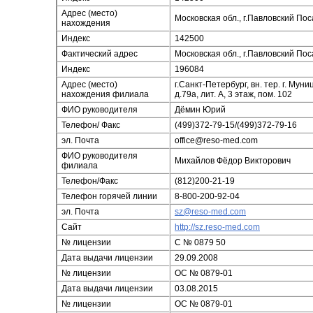
Адрес (место)
Московская обл., г.Павловский Поса
нахождения
Индекс
142500
Фактический адрес
Московская обл., г.Павловский Поса
Индекс
196084
Адрес (место)
г.Санкт-Петербург, вн. тер. г. Му
нахождения филиала
д.79а, лит. А, 3 этаж, пом. 102
ФИО руководителя
Дёмин Юрий
Телефон/ Факс
(499)372-79-15/(499)372-79-16
эл. Почта
office@reso-med.com
ФИО руководителя
Михайлов Фёдор Викторович
филиала
Телефон/Факс
(812)200-21-19
Телефон горячей линии
8-800-200-92-04
эл. Почта
sz@reso-med.com
Сайт
http://sz.reso-med.com
№ лицензии
C № 0879 50
Дата выдачи лицензии
29.09.2008
№ лицензии
ОC № 0879-01
Дата выдачи лицензии
03.08.2015
№ лицензии
ОC № 0879-01